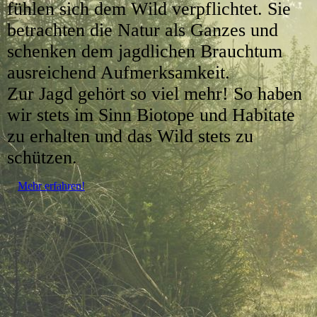
fühlen sich dem Wild verpflichtet. Sie
betrachten die Natur als Ganzes und
schenken dem jagdlichen Brauchtum
ausreichend Aufmerksamkeit.
Zur Jagd gehört so viel mehr! So haben
wir stets im Sinn Biotope und Habitate
zu erhalten und das Wild stets zu
schützen.
Mehr erfahren!